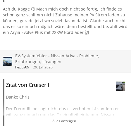
Ach du Kagge 🫣 Mach mich doch nicht so fertig, ich finde es
schon ganz schlimm nicht Zuhause meinen PV Strom laden zu
können, gerade jetzt wo soviel davon da ist. Glaube auch nicht
das es so einfach möglich wäre, denn bestellt und bezahlt wird
ein Aryia Evolve Plus mit 22KW Bordlader 🙌
EV-Systemfehler - Nissan Ariya - Probleme,
Erfahrungen, Lösungen
Pepps09
29. Juli 2026
Zitat von Cruiser I
Danke Chris
Der Freundliche sagt nicht das es verboten ist sondern er
will ganz einfach nur das Originalteil einbauen. Nissan
Deutschland sagt, ihr Batterielieferant ist Pleite und sie
Alles anzeigen
haben Lieferschwirigkeiten.