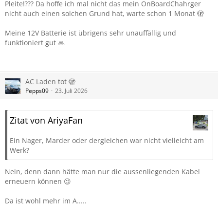
Morgen wird noch mal telefoniert, ggf kaufe ich eine und
Pleite!??? Da hoffe ich mal nicht das mein OnBoardChahrger
Nissan soll sie einbauen, die Batterie werde ich dann in
nicht auch einen solchen Grund hat, warte schon 1 Monat 🫣
Rechnung stellen.
Das Telefonat wird lustig.
Meine 12V Batterie ist übrigens sehr unauffällig und
Ich werde berichten.
funktioniert gut 🙏
Rudi
AC Laden tot 🫣
Pepps09
23. Juli 2026
Zitat von AriyaFan
Ein Nager, Marder oder dergleichen war nicht vielleicht am
Werk?
Nein, denn dann hätte man nur die aussenliegenden Kabel
erneuern können 😉
Da ist wohl mehr im A.....