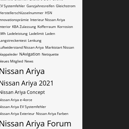
EV Systemfehler
Ganzjahresreifen
Gleichstrom
Herstellerschlüsselnummer
HSN
Innovationsprämie
Interieur Nissan Ariya
Interior
KBA Zulassung
Kofferraum
Korrosion
kWh
Ladeleistung
Ladelimit
Laden
Langstreckentest
Lenkung
Luftwiderstand Nissan Ariya
Marktstart Nissan
NAvigation
Nappaleder
Netiquette
Neues Mitglied
News
Nissan Ariya
Nissan Ariya 2021
Nissan Ariya Concept
Nissan Ariya e-4orce
Nissan Ariya EV Systemfehler
Nissan Ariya Exterieur
Nissan Ariya Farben
Nissan Ariya Forum