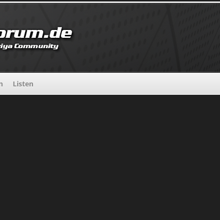
n
Listen