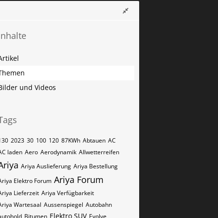
Inhalte
Artikel
Themen
Bilder und Videos
Tags
130
2023
30
100
120
87KWh
Abtauen
AC
AC laden
Aero
Aerodynamik
Allwetterreifen
Ariya
Ariya Auslieferung
Ariya Bestellung
Ariya Forum
Ariya Elektro Forum
Ariya Lieferzeit
Ariya Verfügbarkeit
Ariya Wartesaal
Aussenspiegel
Autobahn
Elektro SUV
autohold
Bitumen
Evolve