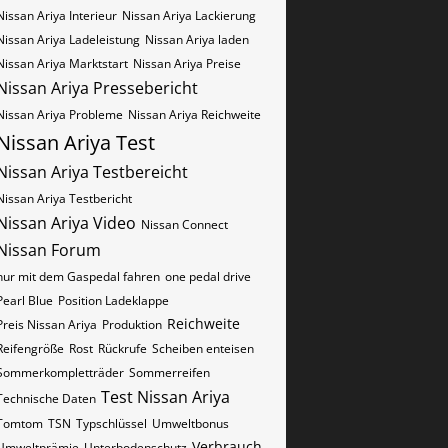
Nissan Ariya Interieur
Nissan Ariya Lackierung
Nissan Ariya Ladeleistung
Nissan Ariya laden
Nissan Ariya Marktstart
Nissan Ariya Preise
Nissan Ariya Pressebericht
Nissan Ariya Probleme
Nissan Ariya Reichweite
Nissan Ariya Test
Nissan Ariya Testbereicht
Nissan Ariya Testbericht
Nissan Ariya Video
Nissan Connect
Nissan Forum
nur mit dem Gaspedal fahren
one pedal drive
Pearl Blue
Position Ladeklappe
Reichweite
Preis Nissan Ariya
Produktion
Reifengröße
Rost
Rückrufe
Scheiben enteisen
Sommerkompletträder
Sommerreifen
Test Nissan Ariya
Technische Daten
Tomtom
TSN
Typschlüssel
Umweltbonus
Verbrauch
Umweltprämie
Unterbodenschutz