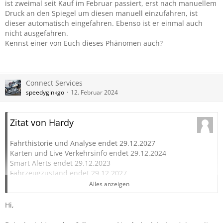
ist zweimal seit Kauf im Februar passiert, erst nach manuellem
Druck an den Spiegel um diesen manuell einzufahren, ist
dieser automatisch eingefahren. Ebenso ist er einmal auch
nicht ausgefahren.
Kennst einer von Euch dieses Phänomen auch?
Connect Services
speedyginkgo
12. Februar 2024
Zitat von Hardy
Fahrthistorie und Analyse endet 29.12.2027
Karten und Live Verkehrsinfo endet 29.12.2024
Smart Alerts endet 29.12.2023
Fahrzeugzustand endet 29.12.2027
Intelligenter Routenplaner endet 29.12.2024
Alles anzeigen
Batteriemanager endet 29.12.2023
Remote Control Services endet 29.12.2023
Hi,
was für ein durcheinander.