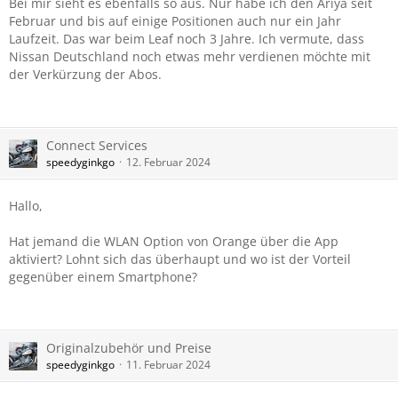
Bei mir sieht es ebenfalls so aus. Nur habe ich den Ariya seit
Februar und bis auf einige Positionen auch nur ein Jahr
Was für Einträge habt ihr, die ihren Ariya in 2022
Laufzeit. Das war beim Leaf noch 3 Jahre. Ich vermute, dass
bekommen haben?
Nissan Deutschland noch etwas mehr verdienen möchte mit
der Verkürzung der Abos.
Connect Services
speedyginkgo
12. Februar 2024
Hallo,
Hat jemand die WLAN Option von Orange über die App
aktiviert? Lohnt sich das überhaupt und wo ist der Vorteil
gegenüber einem Smartphone?
Originalzubehör und Preise
speedyginkgo
11. Februar 2024